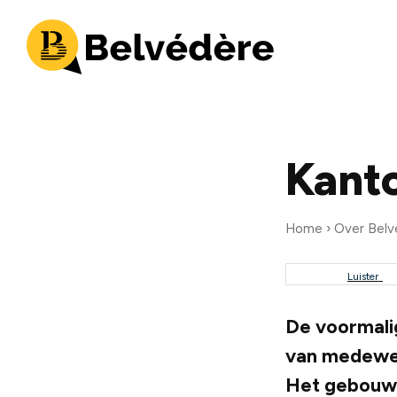
Kant
Home
Over Belv
Luister
Kruimel
De voormali
van medewer
Het gebouw i