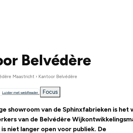
oor Belvédère
édère Maastricht
Kantoor Belvédère
Focus
Luister met webReader
pad
ge showroom van de Sphinxfabrieken is het
kers van de Belvédère Wijkontwikkelingsma
s niet langer open voor publiek. De