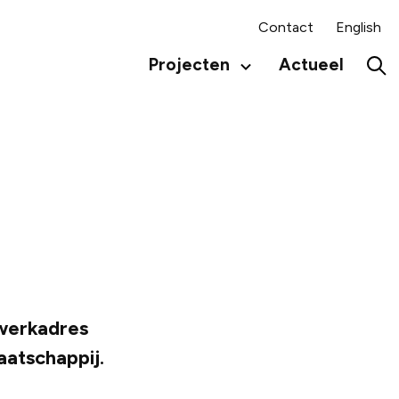
Contact
English
Projecten
Actueel
Secundair
menu
Hoo
 werkadres
atschappij.