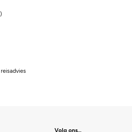
)
 reisadvies
Volg ons...