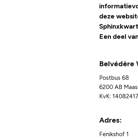
informatievo
deze website
Sphinxkwart
Een deel van
Belvédère 
Postbus 68
6200 AB Maast
KvK: 1408241
Adres:
Fenikshof 1