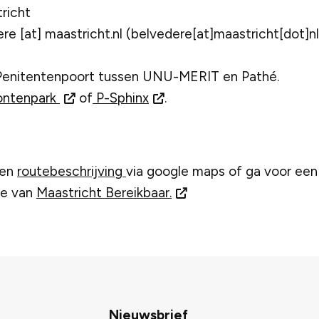
richt
ere
[at]
maastricht.nl
(belvedere[at]maastricht[dot]nl
 Penitentenpoort tussen UNU-MERIT en Pathé.
ontenpark
of
P-Sphinx
.
een
routebeschrijving
via google maps of ga voor een
te van
Maastricht Bereikbaar.
Nieuwsbrief