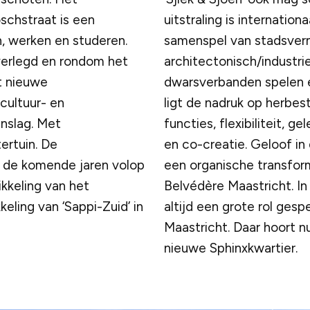
chstraat is een
uitstraling is internatio
 werken en studeren.
samenspel van stadsver
verlegd en rondom het
architectonisch/industr
t nieuwe
dwarsverbanden spelen ee
cultuur- en
ligt de nadruk op herbes
nslag. Met
functies, flexibiliteit, g
ertuin. De
en co-creatie. Geloof in
n de komende jaren volop
een organische transfor
kkeling van het
Belvédère Maastricht. In 
eling van ‘Sappi-Zuid’ in
altijd een grote rol ges
.
Maastricht. Daar hoort nu
nieuwe Sphinxkwartier.