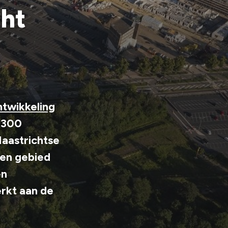
cht
twikkeling
a 300
Maastrichtse
Een gebied
en
erkt aan de