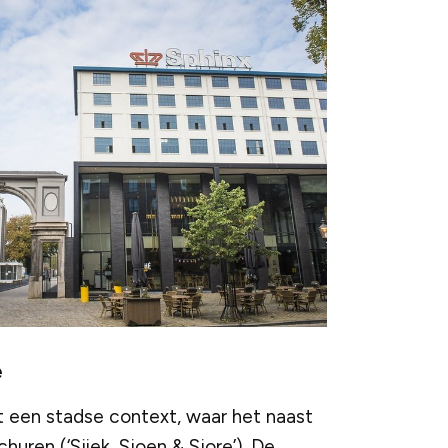
e
t een stadse context, waar het naast
huren (‘Sjiek, Sjoen & Sjore’). De