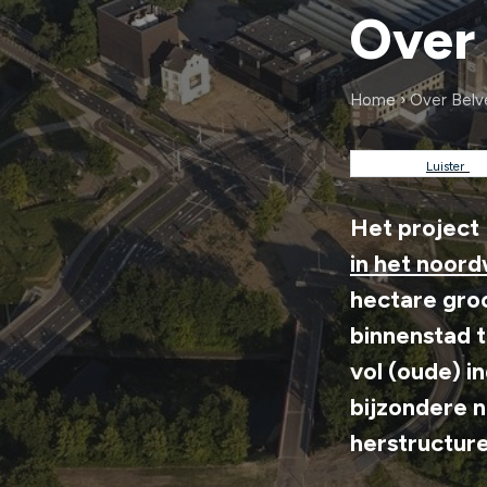
Over 
Home
Over Belv
Kruimel
Luister
Het project
in het noor
hectare groo
binnenstad 
vol (oude) i
bijzondere n
herstructure