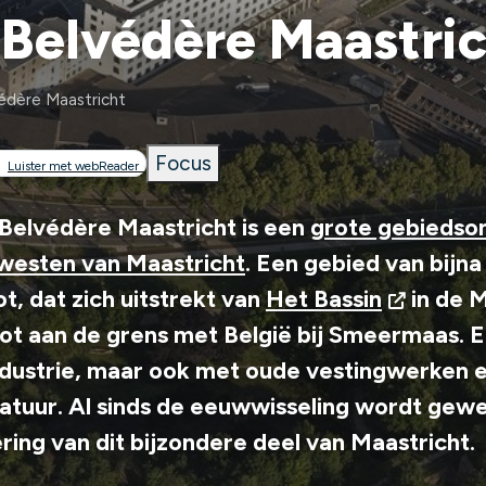
Belvédère Maastri
édère Maastricht
Focus
pad
Luister met webReader
 Belvédère Maastricht is een
grote gebiedson
dwesten van Maastricht
. Een gebied van bijn
t, dat zich uitstrekt van
Het Bassin
in de 
tot aan de grens met België bij Smeermaas. 
ndustrie, maar ook met oude vestingwerken 
atuur. Al sinds de eeuwwisseling wordt gew
ring van dit bijzondere deel van Maastricht.