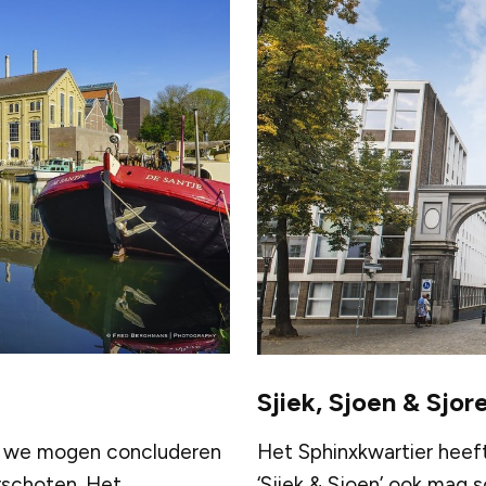
Sjiek, Sjoen & Sjor
n we mogen concluderen
Het Sphinxkwartier heef
erschoten. Het
‘Sjiek & Sjoen’ ook mag sc