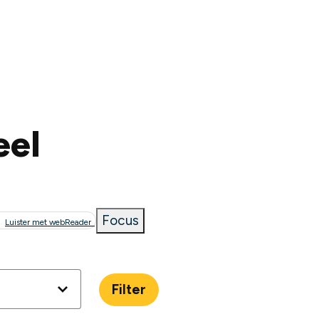
eel
Focus
Luister met webReader
pad